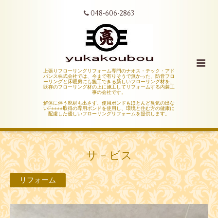
048-606-2863
上張りフローリングリフォーム専門のナオス・テック・アド
バンス株式会社では、今まで有りそうで無かった、防音フロ
ーリングと床暖房にも施工できる新しいフローリング材を、
既存のフローリング材の上に施工してリフォームする内装工
事の会社です。
解体に伴う廃材も出さず、使用ボンドもほとんど臭気の出な
いF⭐︎⭐︎⭐︎⭐︎取得の専用ボンドを使用し、環境と住む方の健康に
配慮した優しいフローリングリフォームを提供します。
サ－ビス
リフォーム